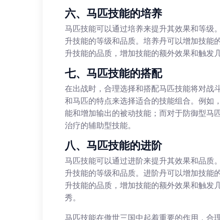
六、马匹技能的培养
马匹技能可以通过培养来提升其效果和等级
升技能的等级和品质。培养丹可以增加技能
升技能的品质，增加技能的额外效果和触发
七、马匹技能的搭配
在出战时，合理选择和搭配马匹技能将对战
和马匹的特点来选择适合的技能组合。例如
能和增加输出的被动技能；而对于防御型马
治疗的辅助型技能。
八、马匹技能的进阶
马匹技能可以通过进阶来提升其效果和品质
升技能的等级和品质。进阶丹可以增加技能
升技能的品质，增加技能的额外效果和触发
秀。
马匹技能在傲世三国中起着重要的作用，合