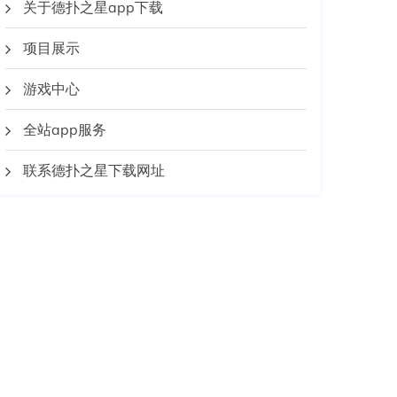
关于德扑之星app下载
项目展示
游戏中心
全站app服务
联系德扑之星下载网址