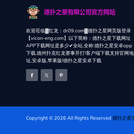
欢迎莅临▓红龙：dr09.com▓德扑之星网页版登录
【vican-eng.com】以下简称：德扑之星下载网址
APP下载网址是多少✔全站,全称:德扑之星安卓app
下载,德州扑克红龙赛事开打!客户端下载支持官网地
址,安卓版,苹果版!德扑之星安卓下载
Copyright © 2026 All Rights Reserved
德扑之星