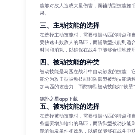
能够对敌人造成大量伤害，而辅助型技能如“
果。
三、主动技能的选择
在选择主动技能时，需要根据马匹的特点和
要快速击败敌人的马匹，而辅助型技能则适
时间和消耗，以确保在战斗中能够合理地使
四、被动技能的种类
被动技能是马匹在战斗中自动触发的技能，
能分为攻击型被动技能和防御型被动技能两种
加马匹的攻击力，而防御型被动技能如“铁壁”
德扑之星app下载
五、被动技能的选择
在选择被动技能时，需要根据马匹的特点和
些需要增加输出的马匹，而防御型被动技能
能的触发条件和效果，以确保能够在战斗中