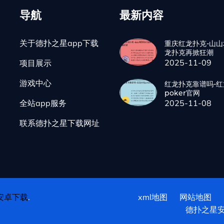
导航
最新内容
关于德扑之星app下载
重庆红龙扑克-山
龙扑克再掀狂潮
2025-11-09
项目展示
游戏中心
红龙扑克靠谱吗-
poker官网
全站app服务
2025-11-08
联系德扑之星下载网址
安卓下载
.
xml地图
网站地图
德扑之星