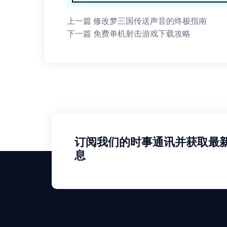
上一篇
修改梦三国传送声音的终极指南
下一篇
免费单机射击游戏下载攻略
订阅我们的时事通讯并获取最
息