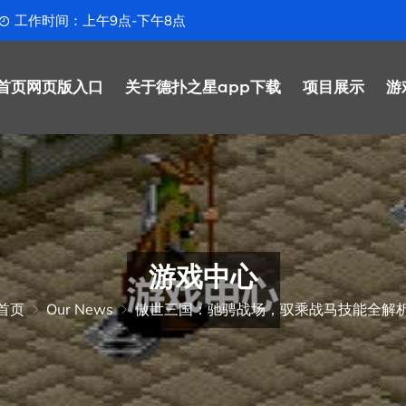
工作时间：上午9点-下午8点
首页网页版入口
关于德扑之星app下载
项目展示
游
游戏中心
首页
Our News
傲世三国：驰骋战场，驭乘战马技能全解