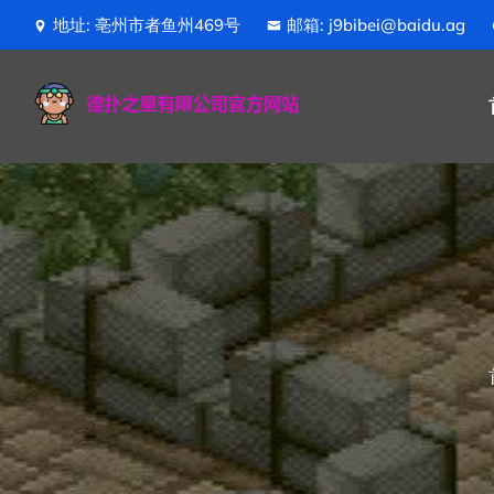
地址: 亳州市者鱼州469号
邮箱: j9bibei@baidu.ag