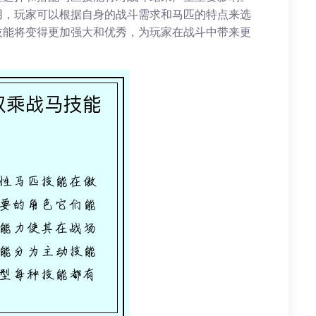
用，玩家可以根据自身的战斗需求和马匹的特点来选
技能将变得更加强大和优秀，为玩家在战斗中带来更