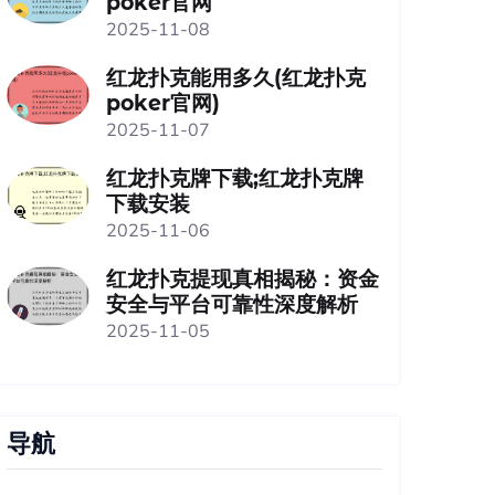
poker官网
2025-11-08
红龙扑克能用多久(红龙扑克
poker官网)
2025-11-07
红龙扑克牌下载;红龙扑克牌
下载安装
2025-11-06
红龙扑克提现真相揭秘：资金
安全与平台可靠性深度解析
2025-11-05
导航