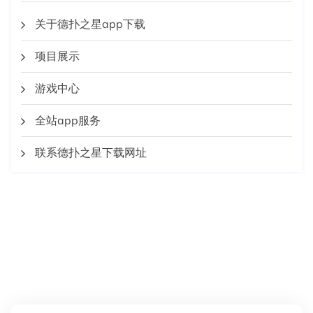
关于德扑之星app下载
项目展示
游戏中心
全站app服务
联系德扑之星下载网址