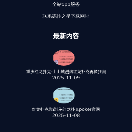
全站app服务
联系德扑之星下载网址
最新内容
重庆红龙扑克-山山城烈焰红龙扑克再掀狂潮
2025-11-09
红龙扑克靠谱吗-红龙扑克poker官网
2025-11-08