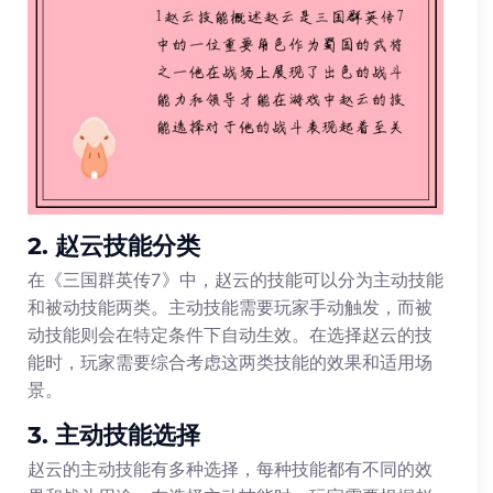
2. 赵云技能分类
在《三国群英传7》中，赵云的技能可以分为主动技能
和被动技能两类。主动技能需要玩家手动触发，而被
动技能则会在特定条件下自动生效。在选择赵云的技
能时，玩家需要综合考虑这两类技能的效果和适用场
景。
3. 主动技能选择
赵云的主动技能有多种选择，每种技能都有不同的效