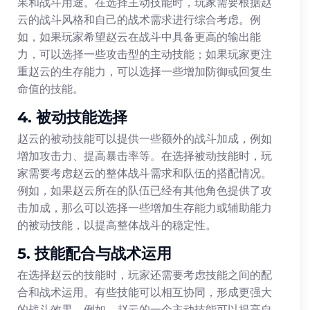
果和战斗用途。在选择主动技能时，玩家需要根据赵
云的战斗风格和自己的战术需求进行综合考虑。例
如，如果玩家希望赵云在战斗中具备更高的输出能
力，可以选择一些攻击型的主动技能；如果玩家更注
重赵云的生存能力，可以选择一些增加防御或回复生
命值的技能。
4. 被动技能选择
赵云的被动技能可以提供一些额外的战斗加成，例如
增加攻击力、提高暴击率等。在选择被动技能时，玩
家需要考虑赵云的整体战斗需求和队伍的搭配情况。
例如，如果赵云所在的队伍已经有其他角色提供了攻
击加成，那么可以选择一些增加生存能力或辅助能力
的被动技能，以提高整体战斗的稳定性。
5. 技能配合与战术运用
在选择赵云的技能时，玩家还需要考虑技能之间的配
合和战术运用。有些技能可以相互协同，形成更强大
的战斗效果。例如，赵云的一个主动技能可以提高自