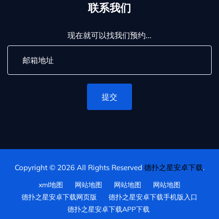
联系我们
现在就可以找我们预约...
提交
Copyright © 2026 All Rights Reserved
德扑之星安卓下载
.
xml地图
网站地图
网站地图
网站地图
德扑之星安卓下载网页版
德扑之星安卓下载手机版入口
德扑之星安卓下载APP下载