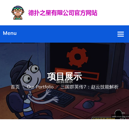
项目展示
首页
Our Portfolio
三国群英传7：赵云技能解析