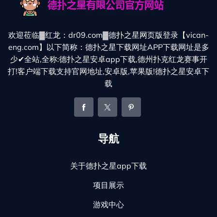
欢迎莅临▓红龙：dr09.com▓德扑之星网页版登录【vican-
eng.com】以下简称：德扑之星下载网址APP下载网址是多
少✔全站,全称:德扑之星安卓app下载,德州扑克红龙赛事开
打!客户端下载支持官网地址,安卓版,苹果版!德扑之星安卓下
载
导航
关于德扑之星app下载
项目展示
游戏中心